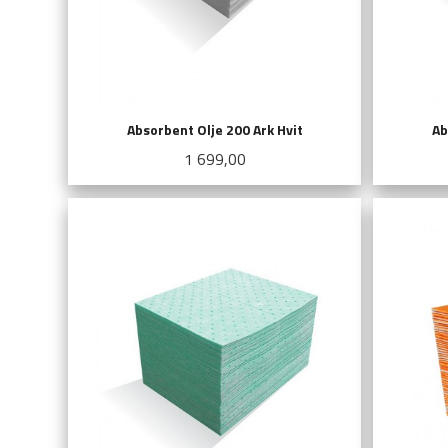
Absorbent Olje 200 Ark Hvit
Ab
Pris
1 699,00
KJØP