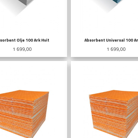
sorbent Olje 100 Ark Hvit
Absorbent Universal 100 Ar
Pris
Pris
1 699,00
1 699,00
KJØP
KJØP