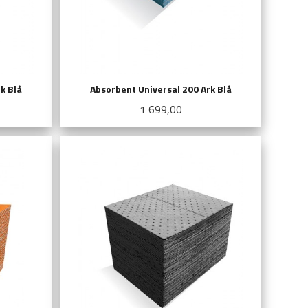
k Blå
Absorbent Universal 200 Ark Blå
Pris
1 699,00
KJØP