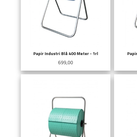
Papir Industri Blå 400 Meter - 1rl
Papir
Pris
699,00
KJØP