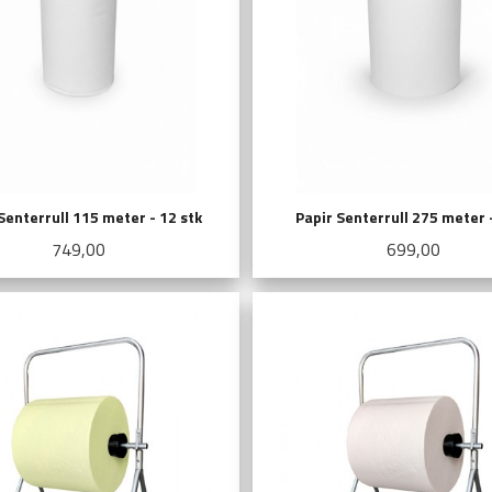
Senterrull 115 meter - 12 stk
Papir Senterrull 275 meter -
Pris
Pris
749,00
699,00
KJØP
KJØP