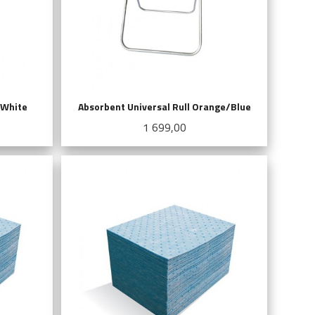
/White
Absorbent Universal Rull Orange/Blue
Pris
1 699,00
KJØP