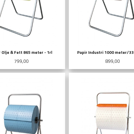
 Olje & Fett 865 meter - 1rl
Papir Industri 1000 meter/33
Pris
Pris
799,00
899,00
KJØP
KJØP