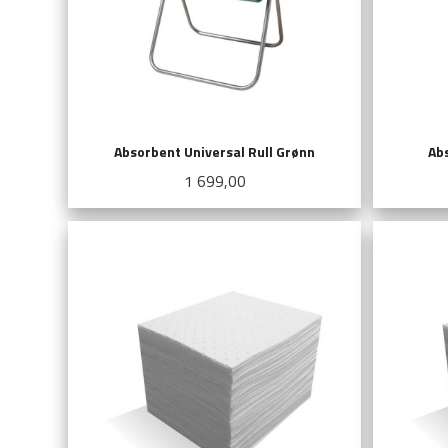
Absorbent Universal Rull Grønn
Abs
Pris
1 699,00
KJØP