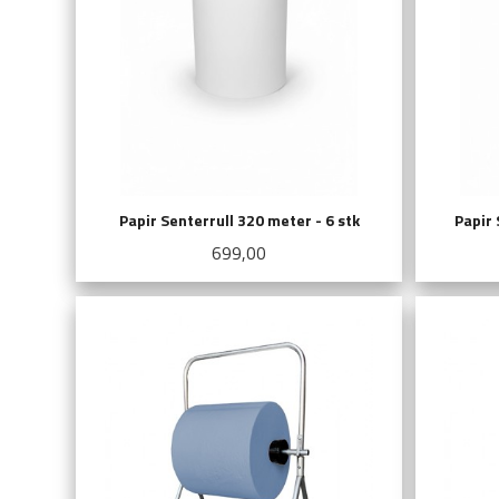
Papir Senterrull 320 meter - 6 stk
Papir 
Pris
699,00
KJØP