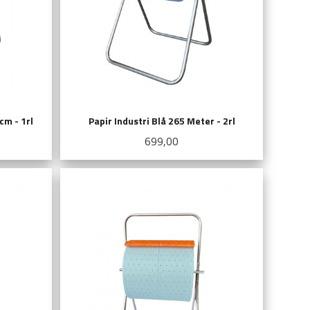
cm - 1rl
Papir Industri Blå 265 Meter - 2rl
Pris
699,00
KJØP