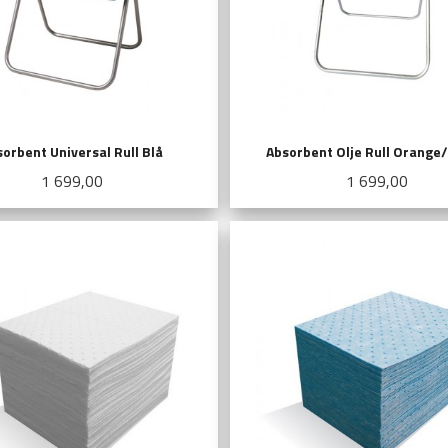
orbent Universal Rull Blå
Absorbent Olje Rull Orange
Pris
Pris
1 699,00
1 699,00
KJØP
KJØP