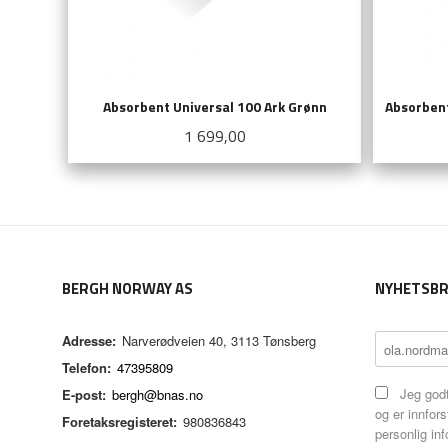
Absorbent Universal 100 Ark Grønn
Absorbent
Pris
1 699,00
KJØP
BERGH NORWAY AS
NYHETSBR
Adresse:
Narverødveien 40, 3113 Tønsberg
Telefon:
47395809
Jeg godt
E-post:
bergh@bnas.no
og er innfors
Foretaksregisteret:
980836843
personlig in