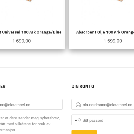
 Universal 100 Ark Orange/Blue
Absorbent Olje 100 Ark Oran
Pris
Pris
1 699,00
1 699,00
KJØP
KJØP
EV
DIN KONTO
E-
POSTADRESSE
DITT
ar at dere sender meg nyhetsbrev,
PASSORD
tått med vilkårene for bruk av
formasjon