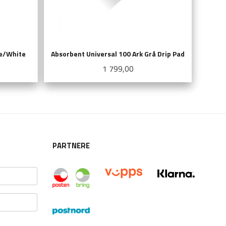
ge/White
Absorbent Universal 100 Ark Grå Drip Pad
Pris
1 799,00
KJØP
PARTNERE