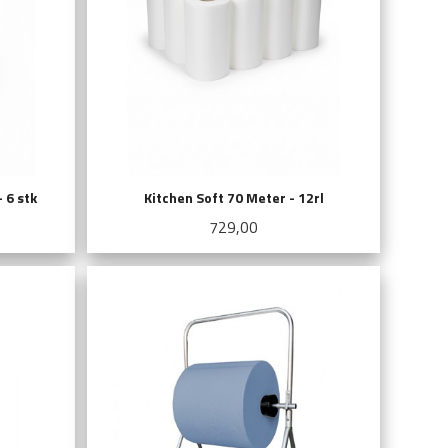
 6 stk
Kitchen Soft 70 Meter - 12rl
Pris
729,00
KJØP