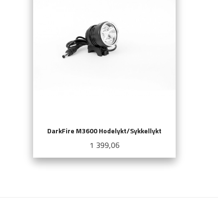
DarkFire M3600 Hodelykt/Sykkellykt
Pris
1 399,06
KJØP