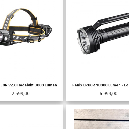
P30R V2.0 Hodelykt 3000 Lumen
Fenix LR80R 18000 Lumen - L
Pris
Pris
2 599,00
4 999,00
LES MER
LES MER