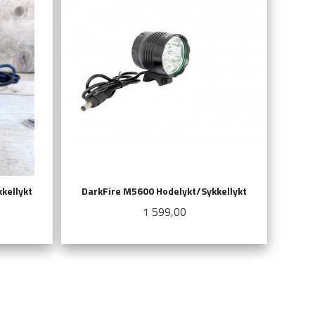
kellykt
DarkFire M5600 Hodelykt/Sykkellykt
Pris
1 599,00
KJØP