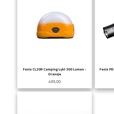
Fenix CL20R Camping Lykt 300 Lumen -
Fenix P
Oransje
Pris
499,00
LES MER