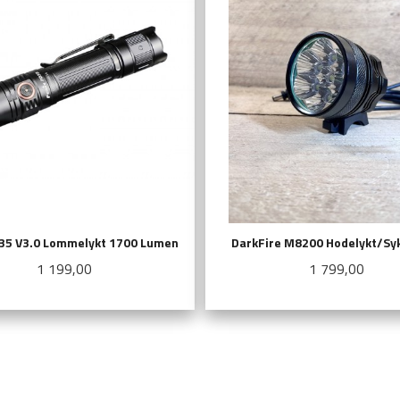
D35 V3.0 Lommelykt 1700 Lumen
DarkFire M8200 Hodelykt/Syk
Pris
Pris
1 199,00
1 799,00
LES MER
KJØP