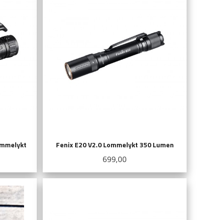
ommelykt
Fenix E20 V2.0 Lommelykt 350 Lumen
Pris
699,00
KJØP