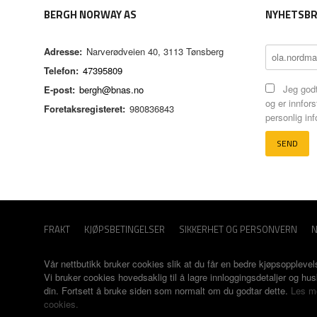
BERGH NORWAY AS
NYHETSBR
Adresse:
Narverødveien 40, 3113 Tønsberg
Telefon:
47395809
Jeg godt
E-post:
bergh@bnas.no
og er innfors
Foretaksregisteret:
980836843
personlig in
FRAKT
KJØPSBETINGELSER
SIKKERHET OG PERSONVERN
N
Vår nettbutikk bruker cookies slik at du får en bedre kjøpsopplevel
Vi bruker cookies hovedsaklig til å lagre innloggingsdetaljer og hu
din. Fortsett å bruke siden som normalt om du godtar dette.
Les m
cookies.