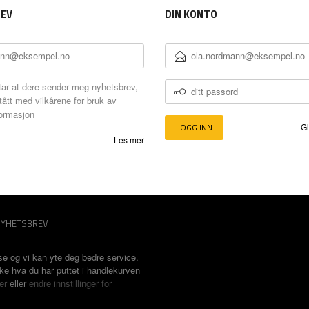
EV
DIN KONTO
E-
POSTADRESSE
DITT
ar at dere sender meg nyhetsbrev,
PASSORD
tått med vilkårene for bruk av
formasjon
Gl
Les mer
YHETSBREV
se og vi kan yte deg bedre service.
ske hva du har puttet i handlekurven
er
eller
endre innstillinger for