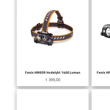
Fenix HM65R Hodelykt 1400 Lumen
Fenix H
Pris
1 399,00
KJØP