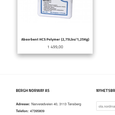
Absorbent HCS Polymer (2,75Lbs/1,25Kg)
Pris
1 499,00
KJØP
BERGH NORWAY AS
NYHETSBR
Adresse:
Narverødveien 40, 3113 Tønsberg
Telefon:
47395809