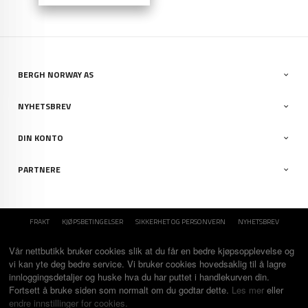
BERGH NORWAY AS
NYHETSBREV
DIN KONTO
PARTNERE
FRAKT
KJØPSBETINGELSER
SIKKERHET OG PERSONVERN
NYHETSBREV
Vår nettbutikk bruker cookies slik at du får en bedre kjøpsopplevelse og
vi kan yte deg bedre service. Vi bruker cookies hovedsaklig til å lagre
innloggingsdetaljer og huske hva du har puttet i handlekurven din.
Fortsett å bruke siden som normalt om du godtar dette.
Les mer
eller
endre innstillinger for cookies.