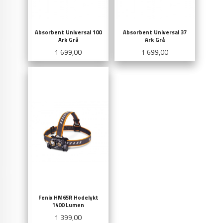
Absorbent Universal 100
Absorbent Universal 37
Ark Grå
Ark Grå
Pris
Pris
1 699,00
1 699,00
Fenix HM65R Hodelykt
1400 Lumen
Pris
1 399,00