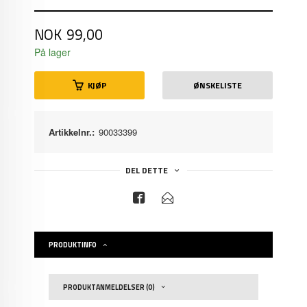
Pris
NOK
99,00
På lager
KJØP
ØNSKELISTE
Artikkelnr.:
90033399
DEL DETTE
PRODUKTINFO
PRODUKTANMELDELSER (0)