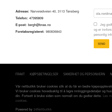
Adresse:
Narverødveien 40, 3113 Tønsberg
Telefon:
47395809
Jeg godt
E-post:
bergh@bnas.no
og er innfors
Foretaksregisteret:
980836843
personlig in
FRAKT
KJØPSBETINGELSER
SIKKERHET OG PERSONVERN
N
Vår nettbutikk bruker cookies slik at du får en bedre kjøpsopplevel
Vi bruker cookies hovedsaklig til å lagre innloggingsdetaljer og hu
din. Fortsett å bruke siden som normalt om du godtar dette.
Les m
cookies.
Powered by
24Nettbutikk