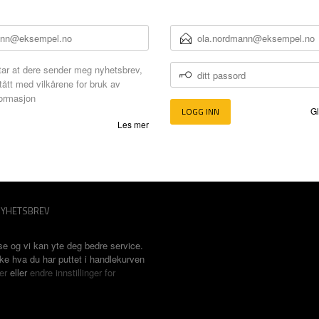
E-
POSTADRESSE
DITT
ar at dere sender meg nyhetsbrev,
PASSORD
tått med vilkårene for bruk av
formasjon
Gl
Les mer
YHETSBREV
se og vi kan yte deg bedre service.
ske hva du har puttet i handlekurven
er
eller
endre innstillinger for