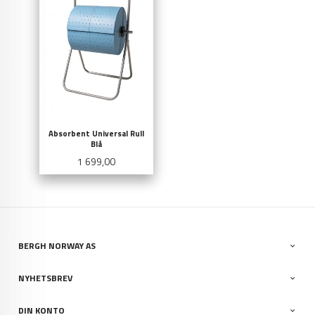
Absorbent Universal Rull
Blå
Pris
1 699,00
BERGH NORWAY AS
NYHETSBREV
DIN KONTO