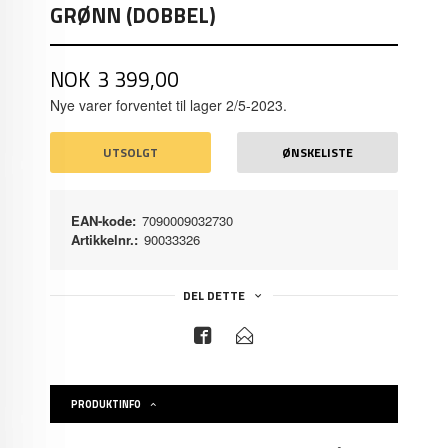
GRØNN (DOBBEL)
Pris
NOK
3 399,00
Nye varer forventet til lager 2/5-2023.
UTSOLGT
ØNSKELISTE
EAN-kode:
7090009032730
Artikkelnr.:
90033326
DEL DETTE
PRODUKTINFO