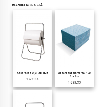
VI ANBEFALER OGSÅ
Absorbent Olje Rull Hvit
Absorbent Universal 100
Ark Blå
Pris
1 699,00
Pris
1 699,00