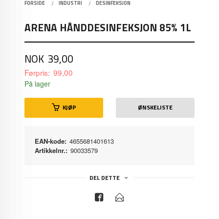
FORSIDE
INDUSTRI
DESINFEKSJON
ARENA HÅNDDESINFEKSJON 85% 1L
Tilbud
NOK
39,00
Førpris:
99,00
Rabatt
På lager
KJØP
ØNSKELISTE
EAN-kode:
4655681401613
Artikkelnr.:
90033579
DEL DETTE