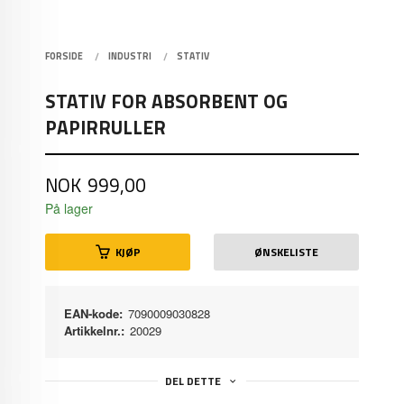
FORSIDE
INDUSTRI
STATIV
STATIV FOR ABSORBENT OG
PAPIRRULLER
Pris
NOK
999,00
På lager
KJØP
ØNSKELISTE
EAN-kode:
7090009030828
Artikkelnr.:
20029
DEL DETTE