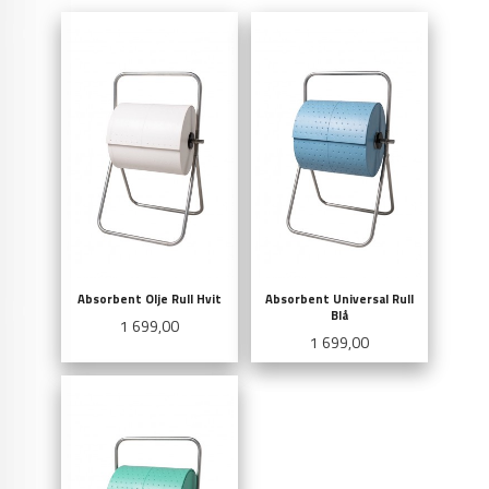
Absorbent Olje Rull Hvit
Absorbent Universal Rull
Blå
Pris
1 699,00
Pris
1 699,00