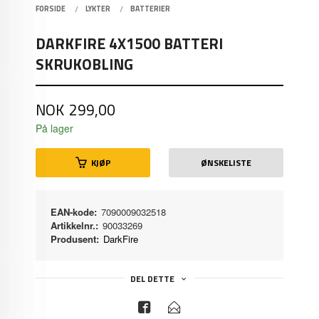
FORSIDE
LYKTER
BATTERIER
DARKFIRE 4X1500 BATTERI
SKRUKOBLING
Pris
NOK
299,00
På lager
KJØP
ØNSKELISTE
EAN-kode:
7090009032518
Artikkelnr.:
90033269
Produsent:
DarkFire
DEL DETTE