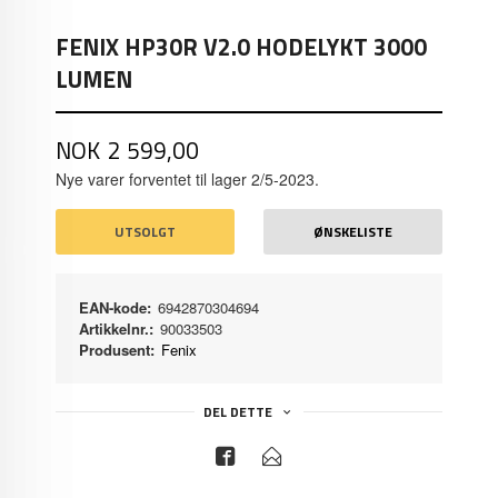
FENIX HP30R V2.0 HODELYKT 3000
LUMEN
Pris
NOK
2 599,00
Nye varer forventet til lager 2/5-2023.
UTSOLGT
ØNSKELISTE
EAN-kode:
6942870304694
Artikkelnr.:
90033503
Produsent:
Fenix
DEL DETTE