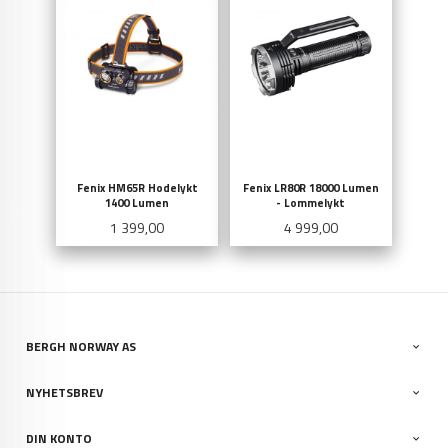
Fenix HM65R Hodelykt
Fenix LR80R 18000 Lumen
1400 Lumen
- Lommelykt
Pris
Pris
1 399,00
4 999,00
BERGH NORWAY AS
NYHETSBREV
DIN KONTO