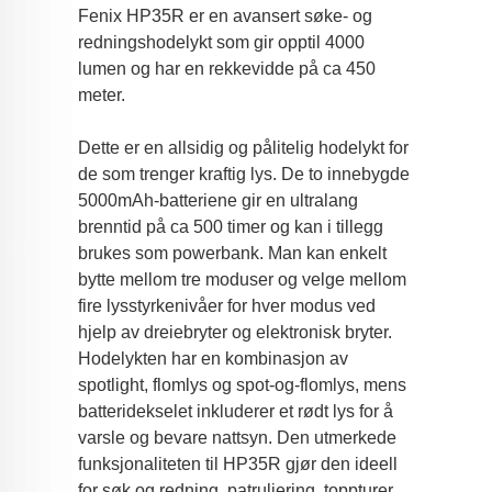
Fenix ​​HP35R er en avansert søke- og
redningshodelykt som gir opptil 4000
lumen og har en rekkevidde på ca 450
meter.
Dette er en allsidig og pålitelig hodelykt for
de som trenger kraftig lys. De to innebygde
5000mAh-batteriene gir en ultralang
brenntid på ca 500 timer og kan i tillegg
brukes som powerbank. Man kan enkelt
bytte mellom tre moduser og velge mellom
fire lysstyrkenivåer for hver modus ved
hjelp av dreiebryter og elektronisk bryter.
Hodelykten har en kombinasjon av
spotlight, flomlys og spot-og-flomlys, mens
batteridekselet inkluderer et rødt lys for å
varsle og bevare nattsyn. Den utmerkede
funksjonaliteten til HP35R gjør den ideell
for søk og redning, patruljering, toppturer