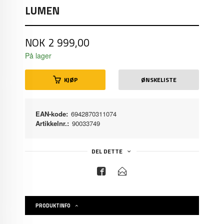
LUMEN
Pris
NOK
2 999,00
På lager
KJØP
ØNSKELISTE
EAN-kode:
6942870311074
Artikkelnr.:
90033749
DEL DETTE
PRODUKTINFO