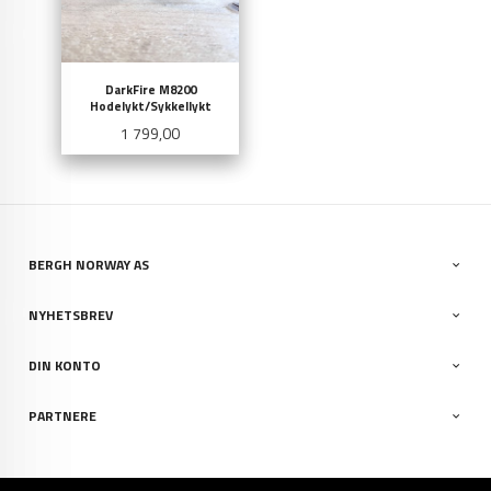
DarkFire M8200
Hodelykt/Sykkellykt
Pris
1 799,00
BERGH NORWAY AS
NYHETSBREV
DIN KONTO
PARTNERE