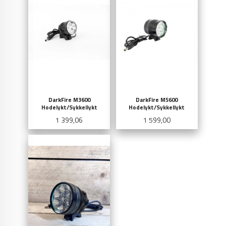
DarkFire M3600
DarkFire M5600
Hodelykt/Sykkellykt
Hodelykt/Sykkellykt
Pris
Pris
1 399,06
1 599,00