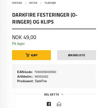
FORSIDE
LYKTER
TILBEHØR
DARKFIRE FESTERINGER (O-
RINGER) OG KLIPS
Pris
NOK
49,00
På lager
KJØP
ØNSKELISTE
EAN-kode:
7090009030590
Artikkelnr.:
90032422
Produsent:
DarkFire
DEL DETTE