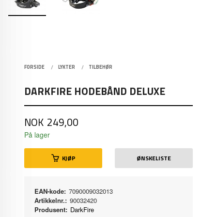
FORSIDE
LYKTER
TILBEHØR
DARKFIRE HODEBÅND DELUXE
Pris
NOK
249,00
På lager
KJØP
ØNSKELISTE
EAN-kode:
7090009032013
Artikkelnr.:
90032420
Produsent:
DarkFire