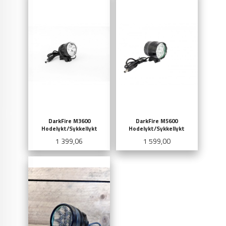
DarkFire M3600
DarkFire M5600
Hodelykt/Sykkellykt
Hodelykt/Sykkellykt
Pris
Pris
1 399,06
1 599,00