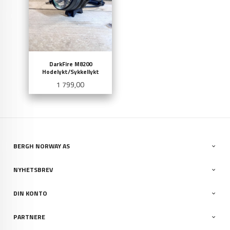
DarkFire M8200
Hodelykt/Sykkellykt
Pris
1 799,00
BERGH NORWAY AS
NYHETSBREV
DIN KONTO
PARTNERE