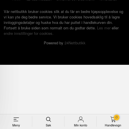
Vår nettbutikk bruker cookies slik at du får en bedre kjøpsopplevelse og
vi kan yte deg bedre service. Vi bruker cookies hovedsaklig til å lagre
innloggingsdetaljer og huske hva du har puttet i handlekurven din.
Fortsett å bruke siden som normalt om du godtar dette.
Les mer
eller
endre innstillinger for cookies.
Powered by
24Nettbutikk
0
Meny
Søk
Min konto
Handlevogn