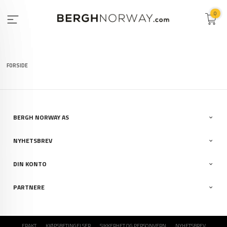
Gå
0
til
innholdet
FORSIDE
BERGH NORWAY AS
NYHETSBREV
DIN KONTO
PARTNERE
FRAKT
KJØPSBETINGELSER
SIKKERHET OG PERSONVERN
NYHETSBREV